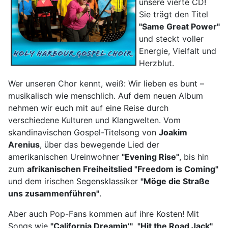
unsere vierte CD!
Sie trägt den Titel
"Same Great Power"
und steckt voller
Energie, Vielfalt und
Herzblut.
Wer unseren Chor kennt, weiß: Wir lieben es bunt –
musikalisch wie menschlich. Auf dem neuen Album
nehmen wir euch mit auf eine Reise durch
verschiedene Kulturen und Klangwelten. Vom
skandinavischen Gospel-Titelsong von
Joakim
Arenius
, über das bewegende Lied der
amerikanischen Ureinwohner
"Evening Rise"
, bis hin
zum
afrikanischen Freiheitslied "Freedom is Coming"
und dem irischen Segensklassiker
"Möge die Straße
uns zusammenführen"
.
Aber auch Pop-Fans kommen auf ihre Kosten! Mit
Songs wie
"California Dreamin’"
,
"Hit the Road Jack"